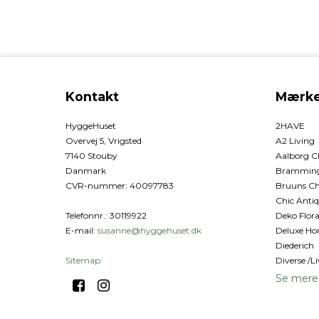
Kontakt
Mærke
HyggeHuset
2HAVE
Overvej 5, Vrigsted
A2 Living
7140 Stouby
Aalborg C
Danmark
Bramming 
CVR-nummer
:
40097783
Bruuns Ch
Chic Anti
Telefonnr.
:
30119922
Deko Flora
E-mail
:
susanne@hyggehuset.dk
Deluxe Ho
Diederich
Sitemap
Diverse /Li
Se mere