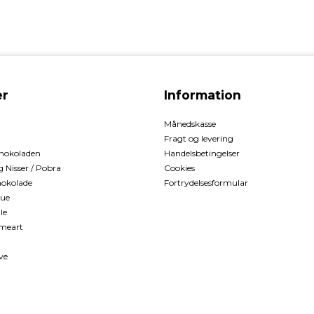
r
Information
Månedskasse
Fragt og levering
hokoladen
Handelsbetingelser
Nisser / Pobra
Cookies
okolade
Fortrydelsesformular
que
le
meart
ve