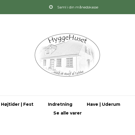
Saml i din månedskasse
Højtider | Fest
Indretning
Have | Uderum
Se alle varer