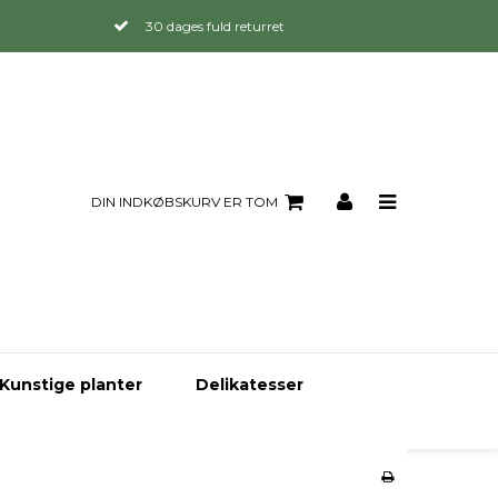
30 dages fuld returret
DIN INDKØBSKURV ER TOM
Kunstige planter
Delikatesser