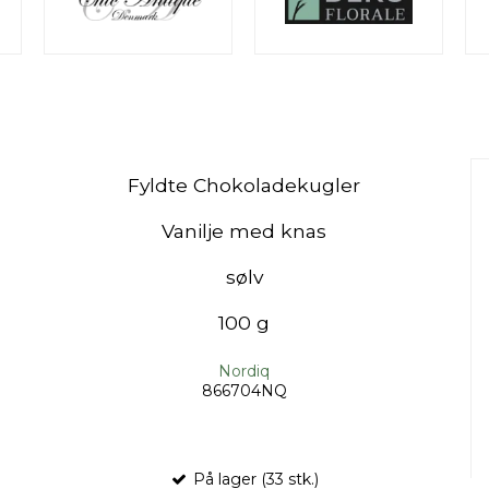
Fyldte Chokoladekugler
Vanilje med knas
sølv
100 g
Nordiq
866704NQ
På lager (33 stk.)