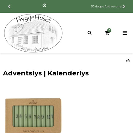
30 dages fuld returret
0
Adventslys | Kalenderlys