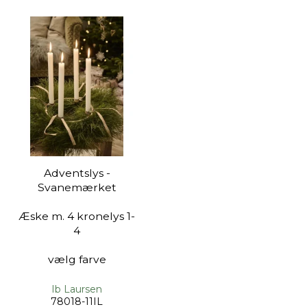
Adventslys -
Svanemærket
Æske m. 4 kronelys 1-
4
vælg farve
Ib Laursen
78018-11IL