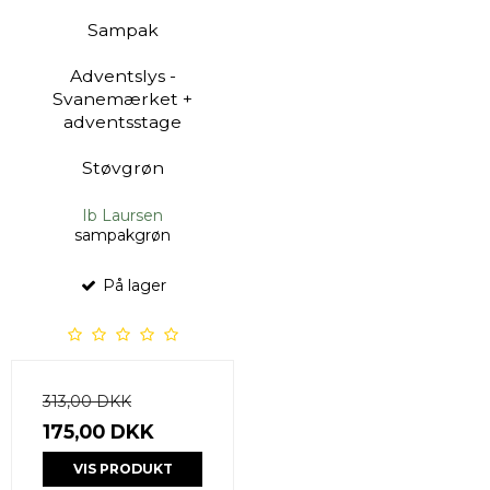
Sampak
Adventslys -
Svanemærket +
adventsstage
Støvgrøn
Ib Laursen
sampakgrøn
På lager
313,00 DKK
175,00 DKK
VIS PRODUKT