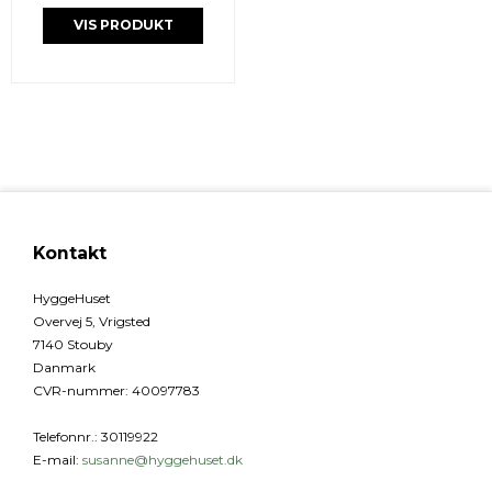
VIS PRODUKT
Kontakt
HyggeHuset
Overvej 5, Vrigsted
7140 Stouby
Danmark
CVR-nummer
:
40097783
Telefonnr.
:
30119922
E-mail
:
susanne@hyggehuset.dk