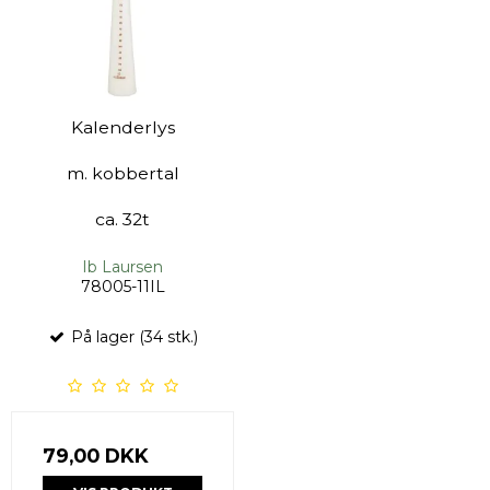
Kalenderlys
m. kobbertal
ca. 32t
Ib Laursen
78005-11IL
På lager (34 stk.)
79,00 DKK