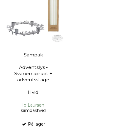
Sampak
Adventslys -
Svanemærket +
adventsstage
Hvid
Ib Laursen
sampakhvid
På lager