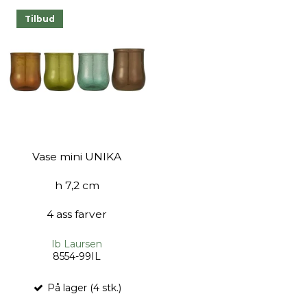
Tilbud
Vase mini UNIKA
h 7,2 cm
4 ass farver
Ib Laursen
8554-99IL
På lager (4 stk.)