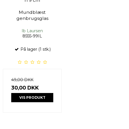
h 9 cm
Mundblæst
genbrugsglas
Ib Laursen
8555-99IL
På lager (1 stk.)
49,00 DKK
30,00 DKK
VIS PRODUKT