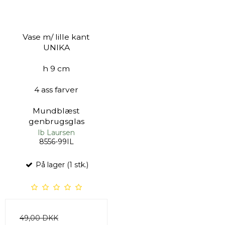
Vase m/ lille kant
UNIKA
h 9 cm
4 ass farver
Mundblæst
genbrugsglas
Ib Laursen
8556-99IL
På lager (1 stk.)
49,00 DKK