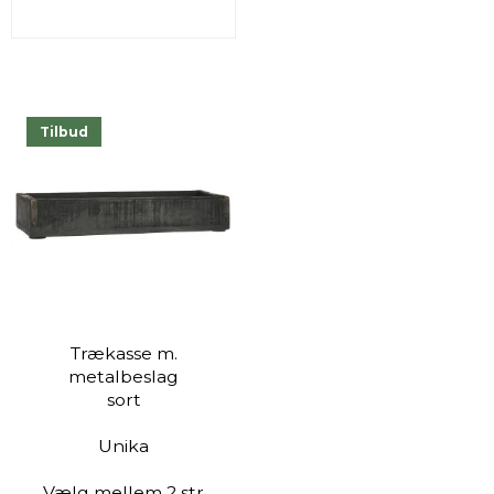
Tilbud
Trækasse m.
metalbeslag
sort
Unika
Vælg mellem 2 str