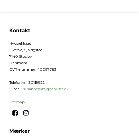
Kontakt
HyggeHuset
Overvej 5, Vrigsted
7140 Stouby
Danmark
CVR-nummer
:
40097783
Telefonnr.
:
30119922
E-mail
:
susanne@hyggehuset.dk
Sitemap
Mærker