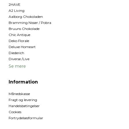
2HAVE
A2 Living
Aalborg Chokoladen
Bramming Nisser / Pobra
Bruuns Chokolade
Chic Antique
Deko Florale
Deluxe Homeart
Diederich
Diverse /Live
Se mere
Information
Månedskasse
Fragt og levering
Handelsbetingelser
Cookies
Fortrydelsesformular