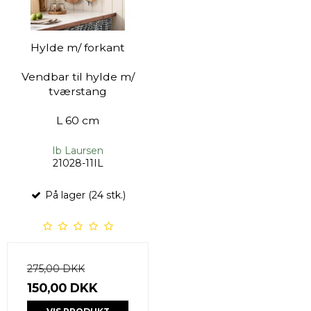
Hylde m/ forkant
Vendbar til hylde m/
tværstang
L 60 cm
Ib Laursen
21028-11IL
På lager (24 stk.)
275,00 DKK
150,00 DKK