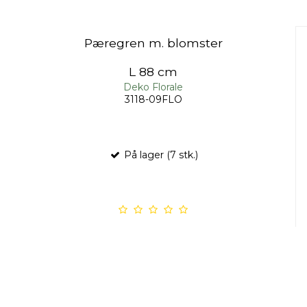
Pæregren m. blomster
L 88 cm
Deko Florale
3118-09FLO
På lager (7 stk.)