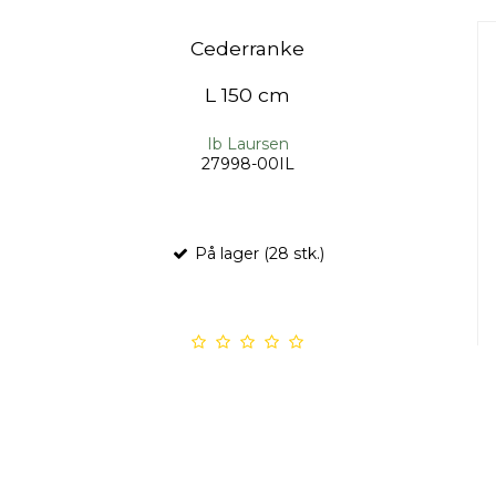
Cederranke
L 150 cm
Ib Laursen
27998-00IL
På lager (28 stk.)