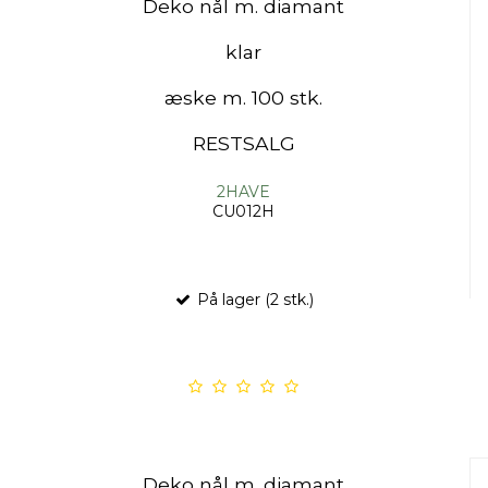
Deko nål m. diamant
klar
æske m. 100 stk.
RESTSALG
2HAVE
CU012H
På lager (2 stk.)
Deko nål m. diamant