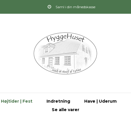
Saml i din månedskasse
Højtider | Fest
Indretning
Have | Uderum
Se alle varer