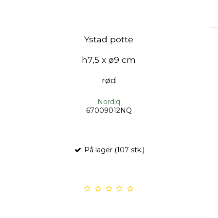
Ystad potte
h7,5 x ø9 cm
rød
Nordiq
67009012NQ
På lager (107 stk.)