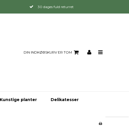
30 dages fuld returret
DIN INDKØBSKURV ER TOM
Kunstige planter
Delikatesser