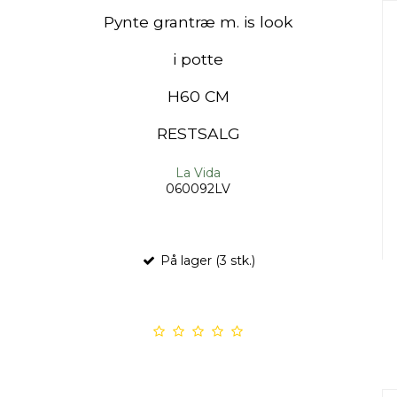
Pynte grantræ m. is look
i potte
H60 CM
RESTSALG
La Vida
060092LV
På lager (3 stk.)