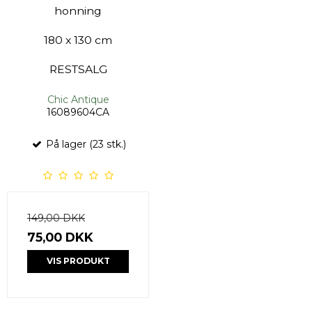
honning
180 x 130 cm
RESTSALG
Chic Antique
16089604CA
På lager (23 stk.)
149,00 DKK
75,00 DKK
VIS PRODUKT