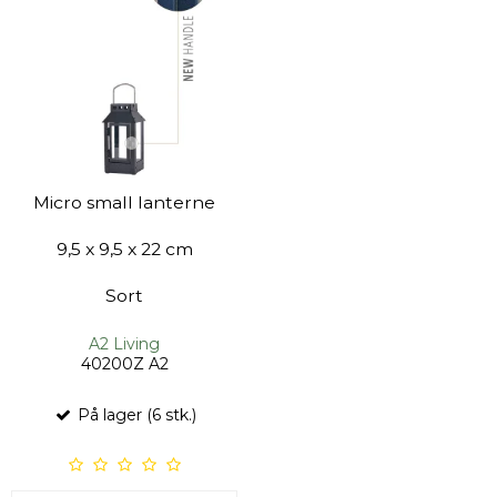
Micro small lanterne
9,5 x 9,5 x 22 cm
Sort
A2 Living
40200Z A2
På lager (6 stk.)