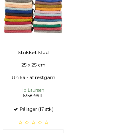
Strikket klud
25 x 25 cm
Unika - af restgarn
Ib Laursen
6358-99IL
På lager (17 stk.)