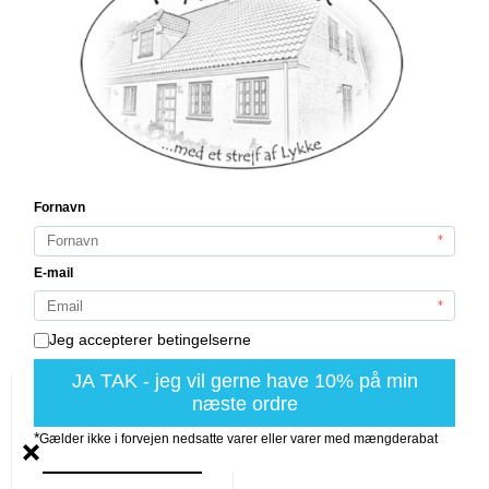
Udendørs LED
Fyrfadslys
2 stk.
hvid
m. timer
ø 6,5 cm
Deluxe Homeart
RF-UL-0149DH
På lager (33 stk.)
59,00 DKK
VIS PRODUKT