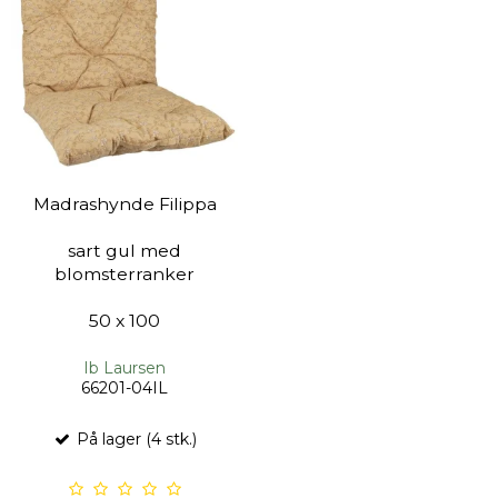
Madrashynde Filippa
sart gul med
blomsterranker
50 x 100
Ib Laursen
66201-04IL
På lager (4 stk.)