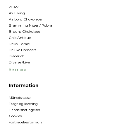
2HAVE
A2 Living
Aalborg Chokoladen
Bramming Nisser / Pobra
Bruuns Chokolade
Chic Antique
Deko Florale
Deluxe Homeart
Diederich
Diverse /Live
Se mere
Information
Månedskasse
Fragt og levering
Handelsbetingelser
Cookies
Fortrydelsesformular