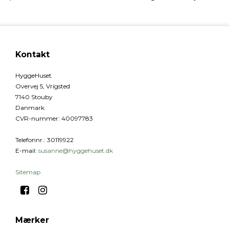
Kontakt
HyggeHuset
Overvej 5, Vrigsted
7140 Stouby
Danmark
CVR-nummer
:
40097783
Telefonnr.
:
30119922
E-mail
:
susanne@hyggehuset.dk
Sitemap
Mærker