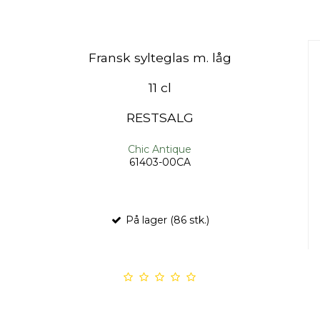
Fransk sylteglas m. låg
11 cl
RESTSALG
Chic Antique
61403-00CA
På lager (86 stk.)