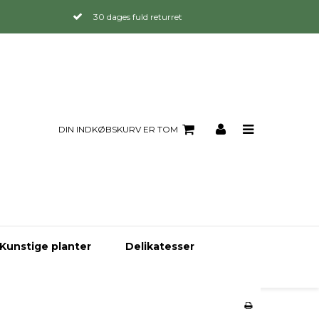
30 dages fuld returret
DIN INDKØBSKURV ER TOM
Kunstige planter
Delikatesser