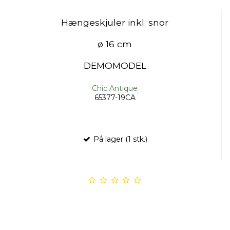
Hængeskjuler inkl. snor
ø 16 cm
DEMOMODEL
Chic Antique
65377-19CA
På lager (1 stk.)