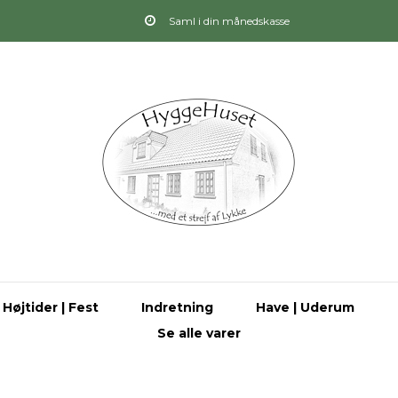
Saml i din månedskasse
Højtider | Fest
Indretning
Have | Uderum
Se alle varer