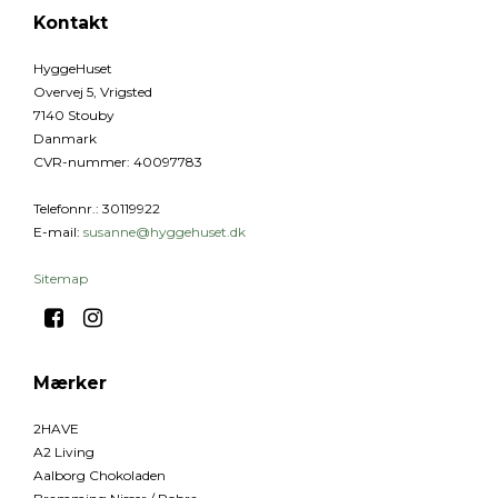
Kontakt
HyggeHuset
Overvej 5, Vrigsted
7140 Stouby
Danmark
CVR-nummer
:
40097783
Telefonnr.
:
30119922
E-mail
:
susanne@hyggehuset.dk
Sitemap
Mærker
2HAVE
A2 Living
Aalborg Chokoladen