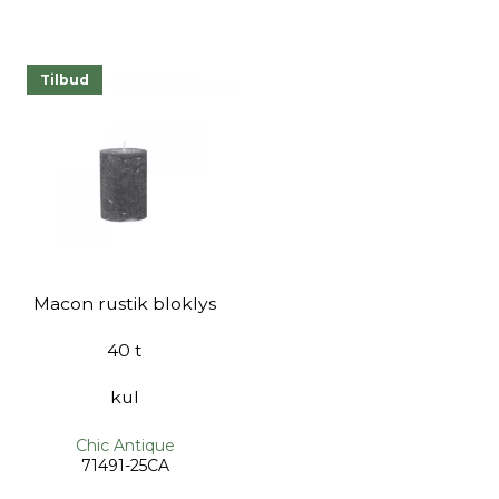
Tilbud
Macon rustik bloklys
40 t
kul
Chic Antique
71491-25CA