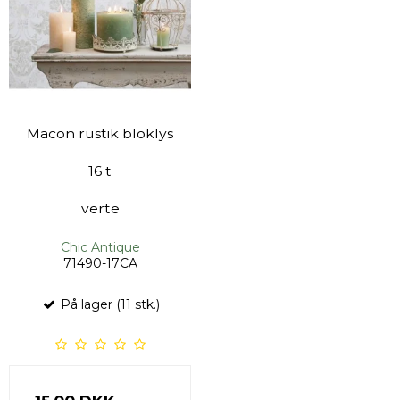
Macon rustik bloklys
16 t
verte
Chic Antique
71490-17CA
På lager (11 stk.)