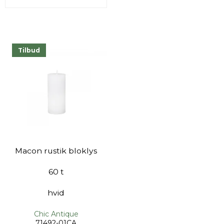
Tilbud
Macon rustik bloklys
60 t
hvid
Chic Antique
71492-01CA