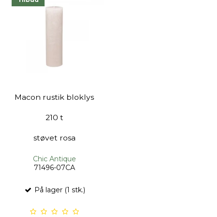
Macon rustik bloklys
210 t
støvet rosa
Chic Antique
71496-07CA
På lager (1 stk.)