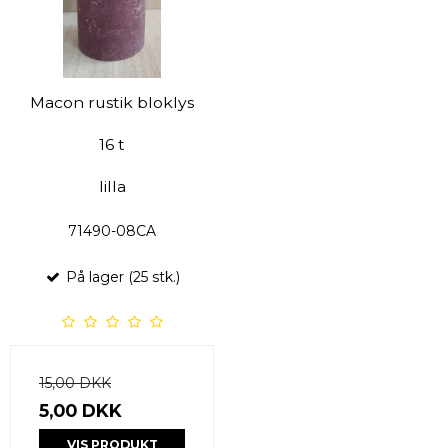
Macon rustik bloklys
16 t
lilla
71490-08CA
På lager (25 stk.)
15,00 DKK
5,00 DKK
VIS PRODUKT