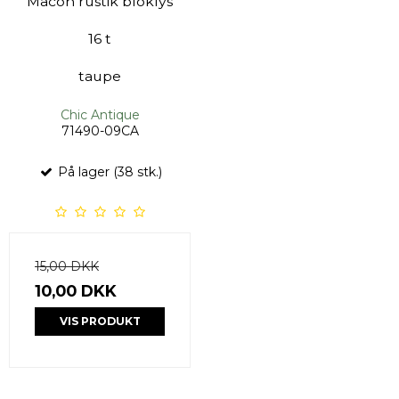
Macon rustik bloklys
16 t
taupe
Chic Antique
71490-09CA
På lager (38 stk.)
15,00 DKK
10,00 DKK
VIS PRODUKT