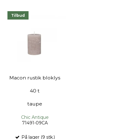
Tilbud
Macon rustik bloklys
40 t
taupe
Chic Antique
71491-09CA
På lager (9 stk.)