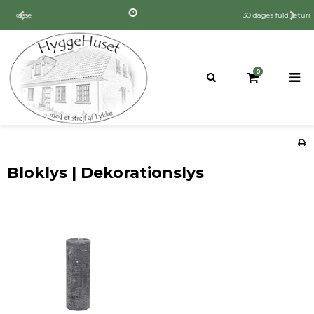
30 dages fuld returret
0
Bloklys | Dekorationslys