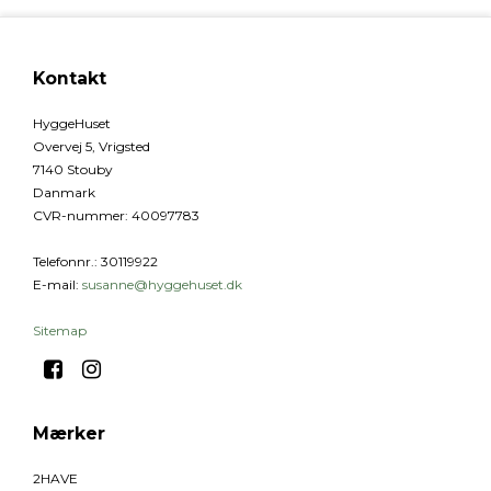
Kontakt
HyggeHuset
Overvej 5, Vrigsted
7140 Stouby
Danmark
CVR-nummer
:
40097783
Telefonnr.
:
30119922
E-mail
:
susanne@hyggehuset.dk
Sitemap
Mærker
2HAVE