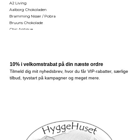
A2 Living
Aalborg Chokoladen
Bramming Nisser / Pobra
Bruuns Chokolade
Chic Antique
Deko Florale
Deluxe Homeart
Diederich
Diverse /Live
Se mere
Information
Månedskasse
Fragt og levering
Handelsbetingelser
Cookies
Fortrydelsesformular
Nyhedstilmelding