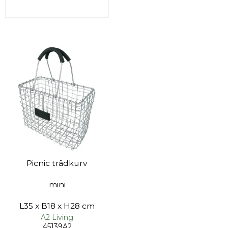
Picnic trådkurv
mini
L35 x B18 x H28 cm
A2 Living
45139A2