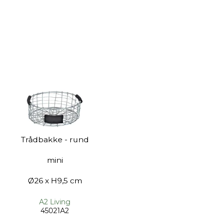
Trådbakke - rund
mini
Ø26 x H9,5 cm
A2 Living
45021A2