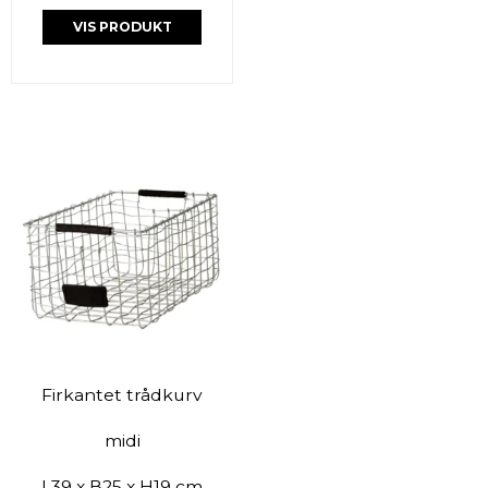
VIS PRODUKT
Firkantet trådkurv
midi
L39 x B25 x H19 cm