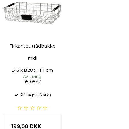
Firkantet trådbakke
midi
L43 x B28 x H11 cm
A2 Living
45108A2
På lager (6 stk.)
199,00 DKK