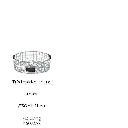
Trådbakke - rund
maxi
Ø36 x H11 cm
A2 Living
45023A2