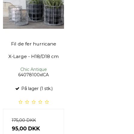
Fil de fer hurricane
X-Large - H18/D18 cm
Chic Antique
64078100xlCA
På lager (1 stk.)
175,00 DKK
95,00 DKK