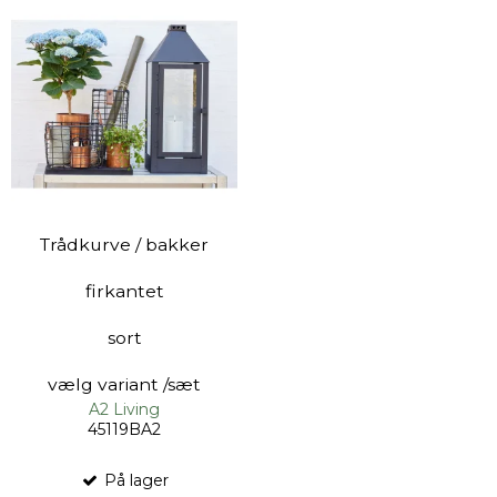
Trådkurve / bakker
firkantet
sort
vælg variant /sæt
A2 Living
45119BA2
På lager