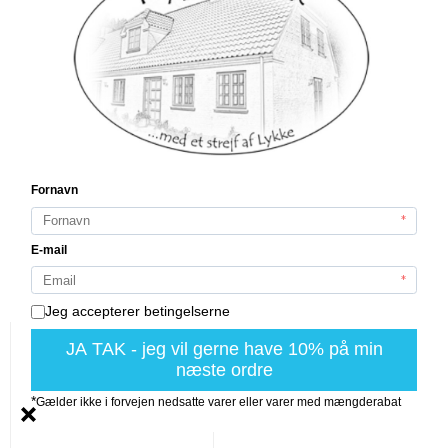
Trådbakke - rund
mega
Ø40 x H13 cm
A2 Living
45024A2
På lager (5 stk.)
289,00 DKK
VIS PRODUKT