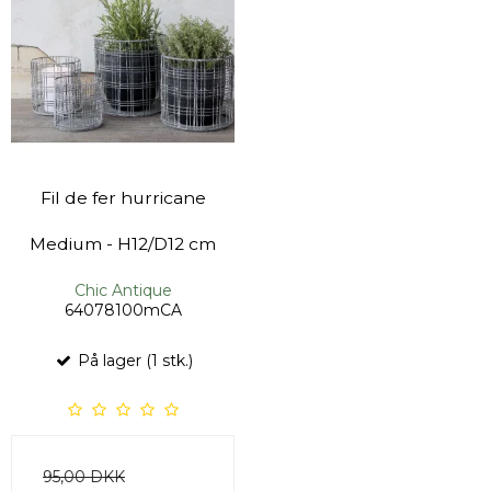
Fil de fer hurricane
Medium - H12/D12 cm
Chic Antique
64078100mCA
På lager (1 stk.)
95,00 DKK