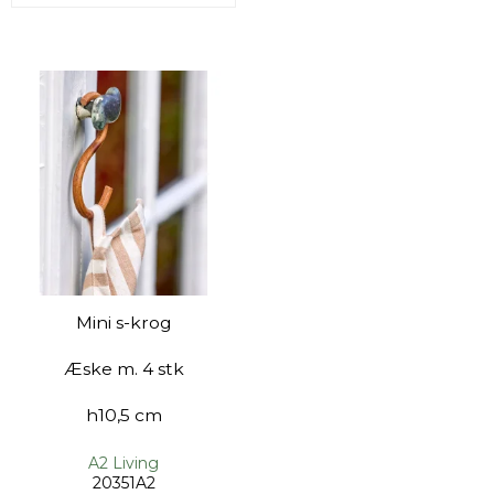
Mini s-krog
Æske m. 4 stk
h10,5 cm
A2 Living
20351A2