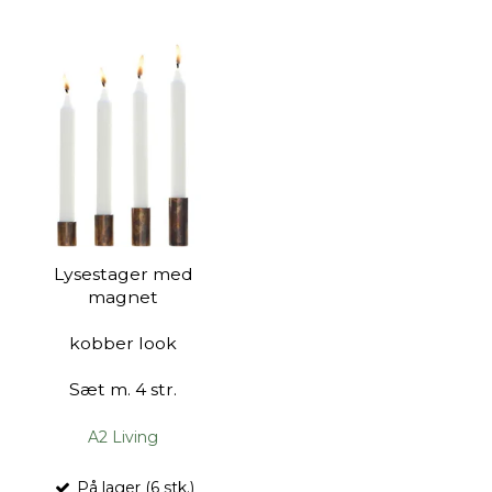
Lysestager med
magnet
kobber look
Sæt m. 4 str.
A2 Living
På lager (6 stk.)