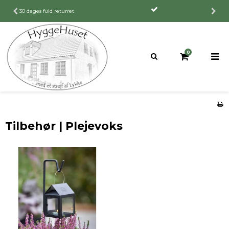
30 dages fuld returret
0
Tilbehør | Plejevoks