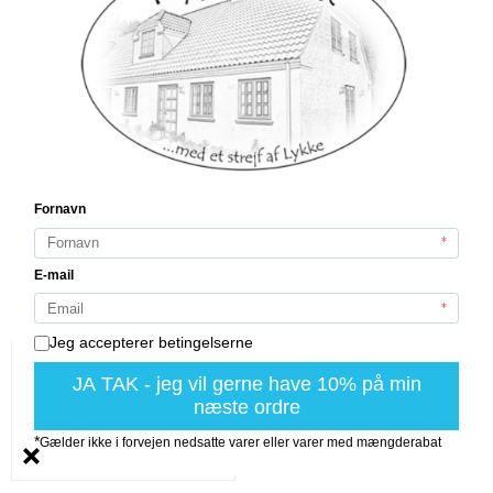
Spyd - 90 cm
Sort
til hængelanterner
A2 Living
40099BA2
På lager (12 stk.)
65,00 DKK
VIS PRODUKT