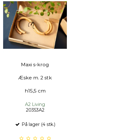
Maxi s-krog
Æske m. 2 stk
h15,5 cm
A2 Living
20353A2
På lager (4 stk.)