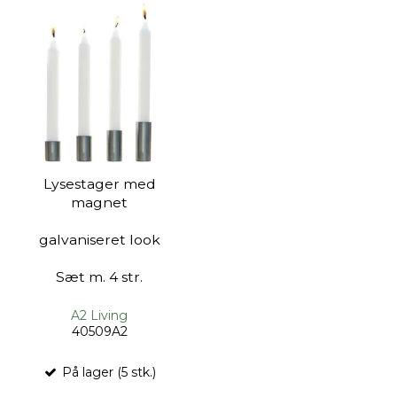
Lysestager med
magnet
galvaniseret look
Sæt m. 4 str.
A2 Living
40509A2
På lager (5 stk.)