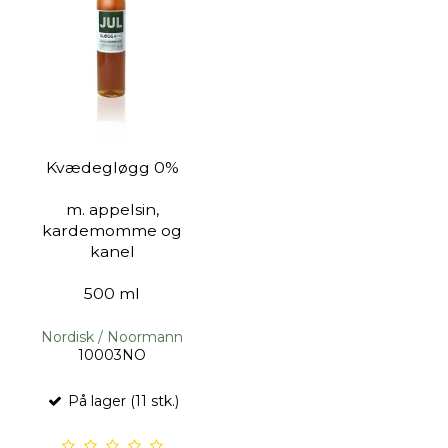
Kvædegløgg 0%
m. appelsin,
kardemomme og
kanel
500 ml
Nordisk / Noormann
10003NO
På lager (11 stk.)