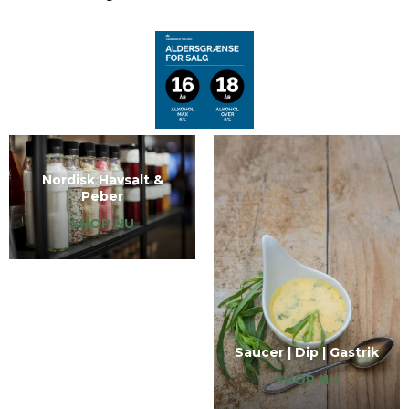
Nordisk Havsalt &
Peber
SHOP NU
Saucer | Dip | Gastrik
SHOP NU