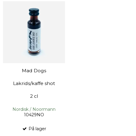
Mad Dogs
Lakrids/kaffe shot
2 cl
Nordisk / Noormann
10429NO
På lager