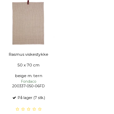
Rasmus viskestykke
50 x 70 cm
beige m. tern
Fondaco
200337-050-06FD
På lager (7 stk.)