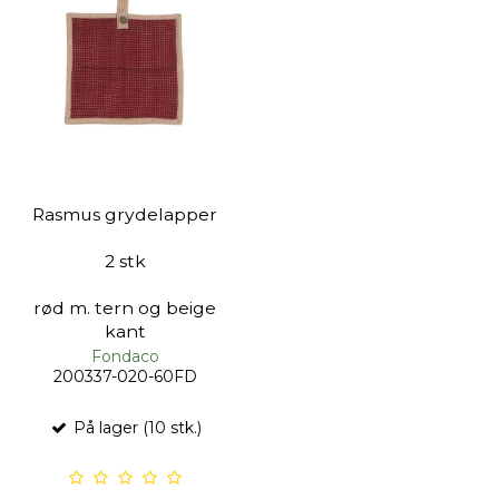
Rasmus grydelapper
2 stk
rød m. tern og beige
kant
Fondaco
200337-020-60FD
På lager (10 stk.)