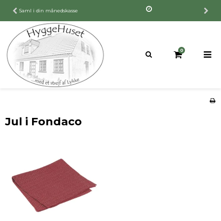
30 dages fuld returret
0
Jul i Fondaco