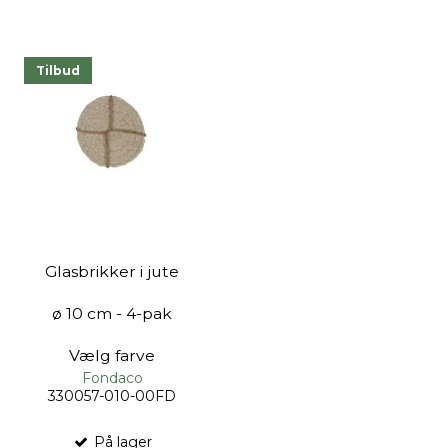
Tilbud
Glasbrikker i jute
ø 10 cm - 4-pak
Vælg farve
Fondaco
330057-010-00FD
På lager