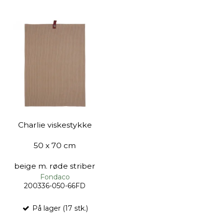
Charlie viskestykke
50 x 70 cm
beige m. røde striber
Fondaco
200336-050-66FD
På lager (17 stk.)