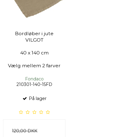
Bordløber i jute
VILGOT
40 x 140 cm
Vælg mellem 2 farver
Fondaco
210301-140-15FD
På lager
120,00 DKK