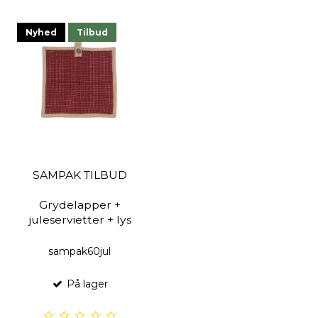
Nyhed
Tilbud
SAMPAK TILBUD
Grydelapper +
juleservietter + lys
sampak60jul
På lager