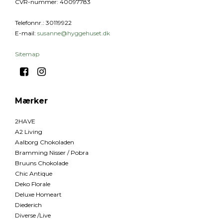
CVR-nummer
:
40097783
Telefonnr.
:
30119922
E-mail
:
susanne@hyggehuset.dk
Sitemap
Mærker
2HAVE
A2 Living
Aalborg Chokoladen
Bramming Nisser / Pobra
Bruuns Chokolade
Chic Antique
Deko Florale
Deluxe Homeart
Diederich
Diverse /Live