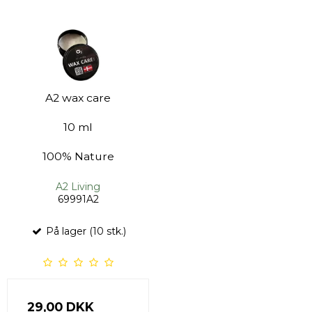
A2 wax care
10 ml
100% Nature
A2 Living
69991A2
På lager (10 stk.)
29,00 DKK