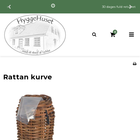
30 dages fuld returret
0
Rattan kurve