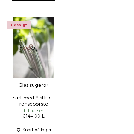
Udsolgt
Glas sugerør
sæt med 8 stk + 1
rensebørste
Ib Laursen
0144-00IL
Snart på lager