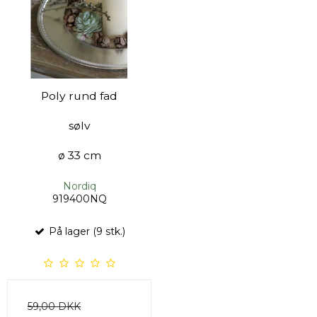
Poly rund fad
sølv
ø 33 cm
Nordiq
919400NQ
På lager (9 stk.)
59,00 DKK