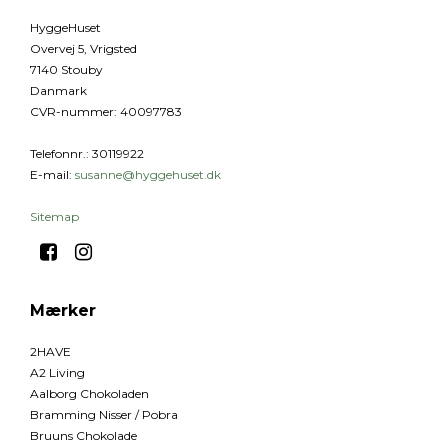
HyggeHuset
Overvej 5, Vrigsted
7140 Stouby
Danmark
CVR-nummer
:
40097783
Telefonnr.
:
30119922
E-mail
:
susanne@hyggehuset.dk
Sitemap
Mærker
2HAVE
A2 Living
Aalborg Chokoladen
Bramming Nisser / Pobra
Bruuns Chokolade