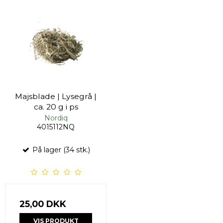
Majsblade | Lysegrå |
ca. 20 g i ps
Nordiq
4015112NQ
På lager (34 stk.)
25,00 DKK
VIS PRODUKT