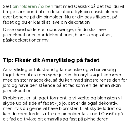
Sæt
pinholderen /fix ben
fast med Oasisfix på det fad, du vil
bruge som bund til din dekoration. Tryk din oasisblok ned
over benene på din pinholder. Nu er din oasis fikseret på
fadet og du er klar til at lave din dekoration.
Disse oasisholdere er uundværlige, når du skal lave
juledekorationer, borddekorationer, blomsteropsatser,
påskedekorationer mv.
Tip: Fiksér dit Amaryllisløg på fadet
Amaryllisløg er fuldstændig fantastiske og vi har virkelig
taget dem til os i den søde juletid. Amaryllisløget kommer
med en stor madpakke, så du kan med sindsro rense den for
jord og have den stående på et fad som en del af en skøn
juledekoration.
Problemet er, at løget formentlig vil vælte og blomsten vil
skyde ud på side af fadet - jo jo, det er da også dekorativ,
men hvis du gerne vil have blomsten til at skyde lodret op,
kan du med fordel sætte en pinholder fast med Oasisfix på
dit fad og trykke dit amaryllisløg fast på pinholderen.