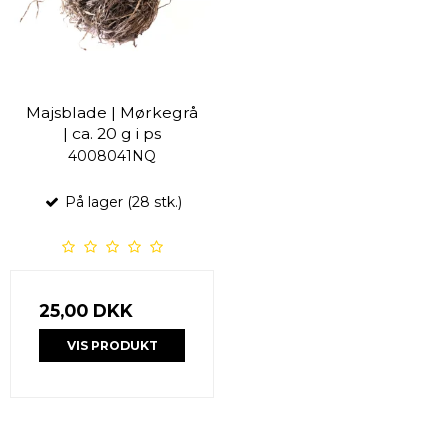
Majsblade | Mørkegrå
| ca. 20 g i ps
4008041NQ
På lager (28 stk.)
25,00 DKK
VIS PRODUKT