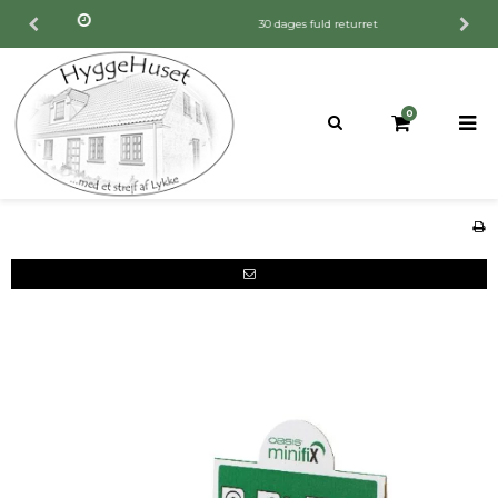
30 dages fuld returret
0