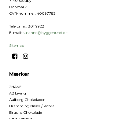
7140 Stouby
Danmark
CVR-nummer
:
40097783
Telefonnr.
:
30119922
E-mail
:
susanne@hyggehuset.dk
Sitemap
Mærker
2HAVE
A2 Living
Aalborg Chokoladen
Bramming Nisser / Pobra
Bruuns Chokolade
Chic Antique
Deko Florale
Deluxe Homeart