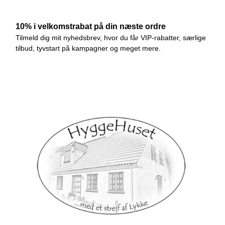
Diederich
Diverse /Live
Se mere
Information
Månedskasse
Fragt og levering
Handelsbetingelser
Cookies
Fortrydelsesformular
Nyhedstilmelding