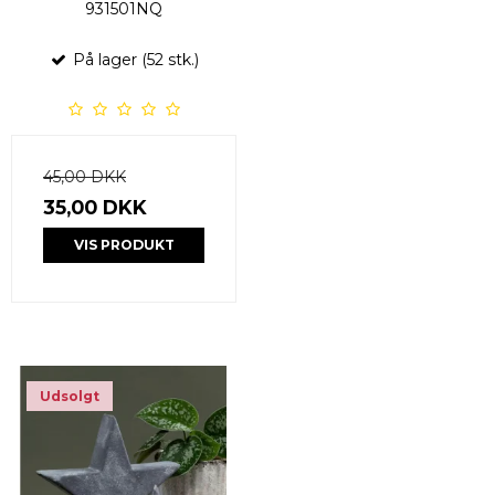
931501NQ
På lager (52 stk.)
45,00 DKK
35,00 DKK
VIS PRODUKT
Udsolgt