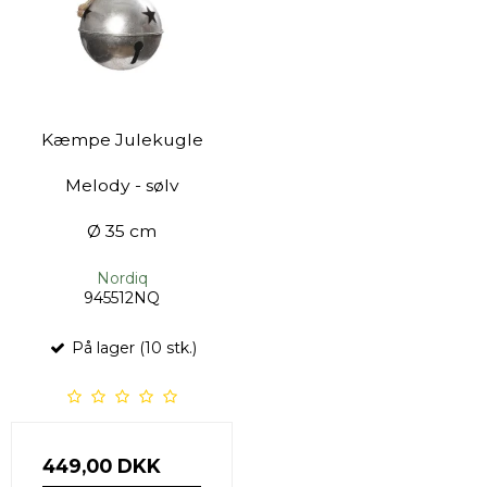
Kæmpe Julekugle
Melody - sølv
Ø 35 cm
Nordiq
945512NQ
På lager (10 stk.)
449,00 DKK