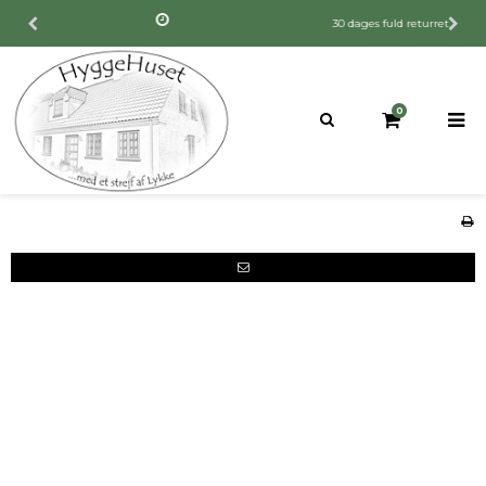
30 dages fuld returret
0