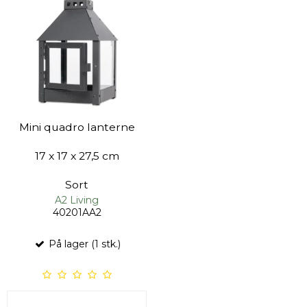
Mini quadro lanterne
17 x 17 x 27,5 cm
Sort
A2 Living
40201AA2
På lager (1 stk.)