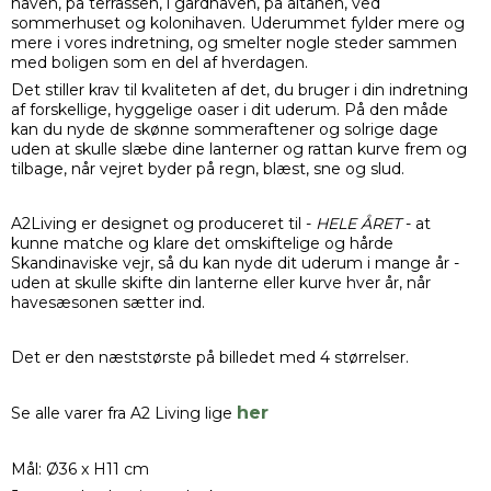
haven, på terrassen, i gårdhaven, på altanen, ved
sommerhuset og kolonihaven. Uderummet fylder mere og
mere i vores indretning, og smelter nogle steder sammen
med boligen som en del af hverdagen.
Det stiller krav til kvaliteten af det, du bruger i din indretning
af forskellige, hyggelige oaser i dit uderum. På den måde
kan du nyde de skønne sommeraftener og solrige dage
uden at skulle slæbe dine lanterner og rattan kurve frem og
tilbage, når vejret byder på regn, blæst, sne og slud.
A2Living er designet og produceret til -
HELE ÅRET
- at
kunne matche og klare det omskiftelige og hårde
Skandinaviske vejr, så du kan nyde dit uderum i mange år -
uden at skulle skifte din lanterne eller kurve hver år, når
havesæsonen sætter ind.
Det er den næststørste på billedet med 4 størrelser.
her
Se alle varer fra A2 Living lige
Mål: Ø36 x H11 cm