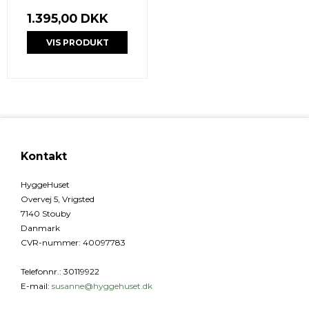
1.395,00 DKK
VIS PRODUKT
Kontakt
HyggeHuset
Overvej 5, Vrigsted
7140 Stouby
Danmark
CVR-nummer
:
40097783
Telefonnr.
:
30119922
E-mail
:
susanne@hyggehuset.dk