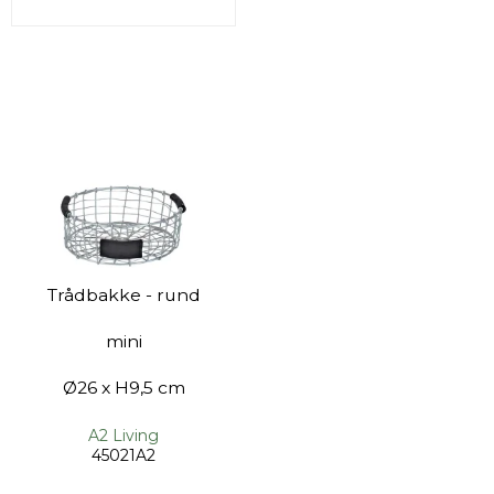
Trådbakke - rund
mini
Ø26 x H9,5 cm
A2 Living
45021A2