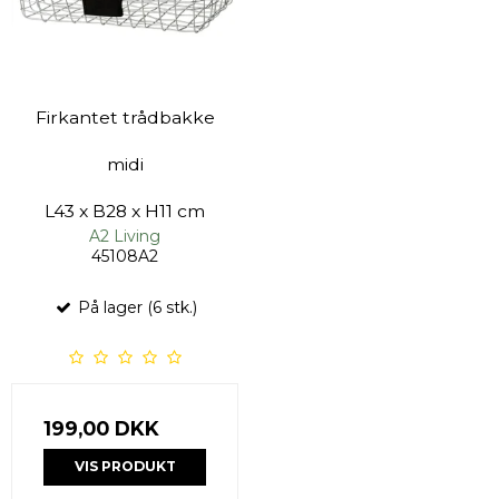
Firkantet trådbakke
midi
L43 x B28 x H11 cm
A2 Living
45108A2
På lager (6 stk.)
199,00 DKK
VIS PRODUKT