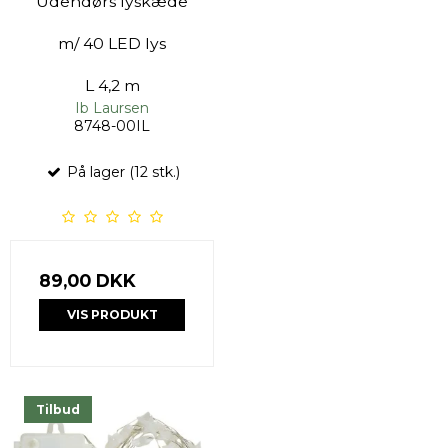
Udendørs lyskæde
m/ 40 LED lys
L 4,2 m
Ib Laursen
8748-00IL
På lager (12 stk.)
89,00 DKK
VIS PRODUKT
Tilbud