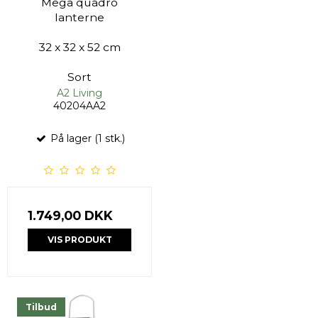
Mega quadro
lanterne
32 x 32 x 52 cm
Sort
A2 Living
40204AA2
På lager (1 stk.)
1.749,00 DKK
VIS PRODUKT
Tilbud