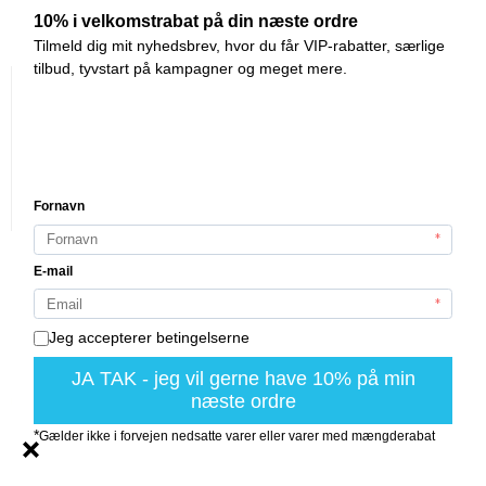
495,00 DKK
290,00 DKK
VIS PRODUKT
-0%