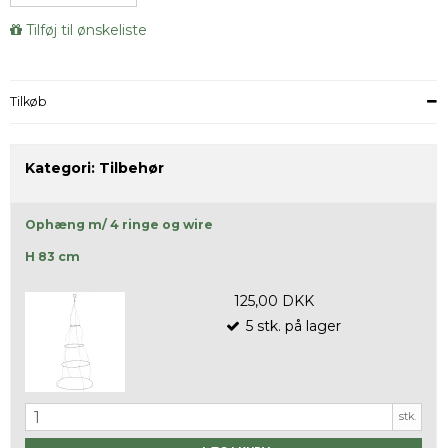
Tilføj til ønskeliste
Tilkøb
Kategori:
Tilbehør
Ophæng m/ 4 ringe og wire
H 83 cm
125,00 DKK
5
stk.
på lager
stk.