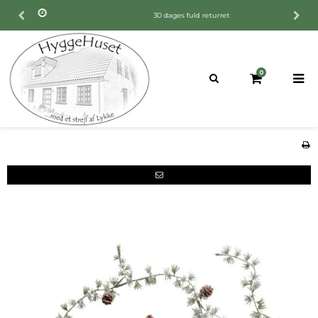
30 dages fuld returret
0