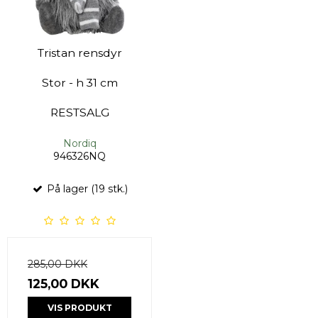
Tristan rensdyr
Stor - h 31 cm
RESTSALG
Nordiq
946326NQ
På lager (19 stk.)
285,00 DKK
125,00 DKK
VIS PRODUKT