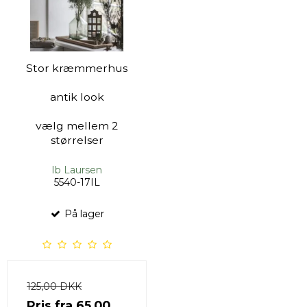
Stor kræmmerhus
antik look
vælg mellem 2
størrelser
Ib Laursen
5540-17IL
På lager
125,00 DKK
Pris fra
65,00