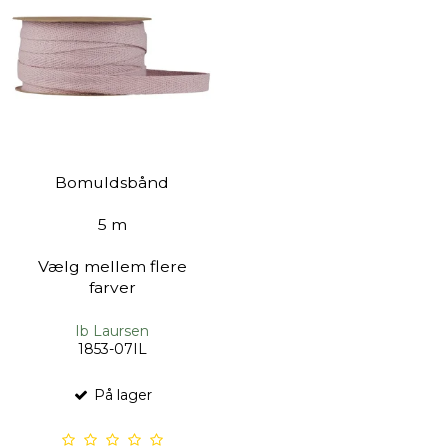
Bomuldsbånd
5 m
Vælg mellem flere
farver
Ib Laursen
1853-07IL
På lager