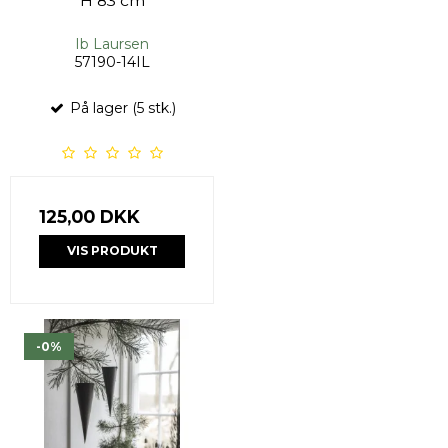
H 83 cm
Ib Laursen
57190-14IL
På lager (5 stk.)
125,00 DKK
VIS PRODUKT
-0%