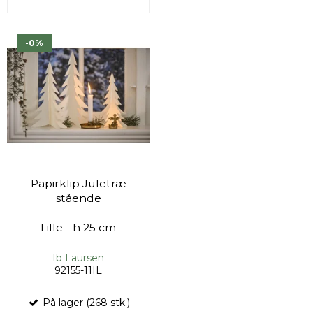
-0%
Papirklip Juletræ
stående
Lille - h 25 cm
Ib Laursen
92155-11IL
På lager (268 stk.)