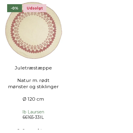
-0%
Udsolgt
Juletræstæppe
Natur m. rødt
mønster og stiklinger
Ø 120 cm
Ib Laursen
66165-33IL
Snart på lager