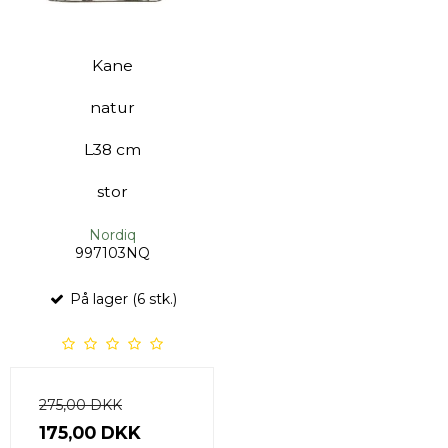
Kane
natur
L38 cm
stor
Nordiq
997103NQ
På lager (6 stk.)
275,00 DKK
175,00 DKK