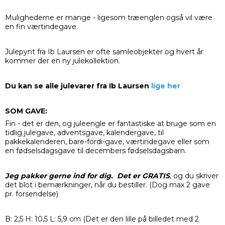
Mulighederne er mange - ligesom træenglen også vil være
en fin værtindegave.
Julepynt fra Ib Laursen er ofte samleobjekter og hvert år
kommer der en ny julekollektion.
Du kan se alle julevarer fra Ib Laursen
lige her
SOM GAVE:
Fin - det er den, og juleengle er fantastiske at bruge som en
tidlig julegave, adventsgave, kalendergave, til
pakkekalenderen, bare-fordi-gave, værtindegave eller som
en fødselsdagsgave til decembers fødselsdagsbarn.
Jeg pakker gerne ind for dig. Det er GRATIS
, og du skriver
det blot i bemærkninger, når du bestiller. (Dog max 2 gave
pr. forsendelse)
B: 2,5 H: 10,5 L: 5,9 cm (Det er den lille på billedet med 2