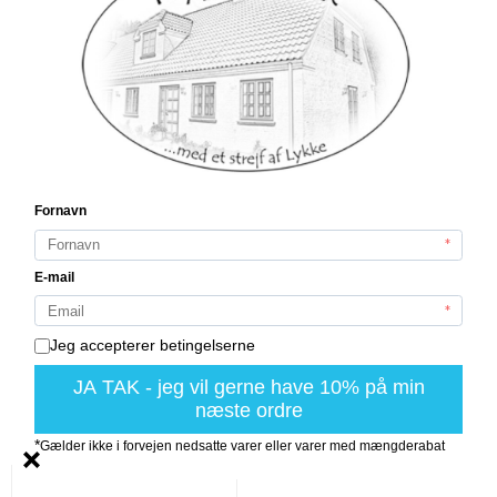
Mini lerkrukke / Stage
til bedelys
Unika
Ib Laursen
90157-14IL
På lager (212 stk.)