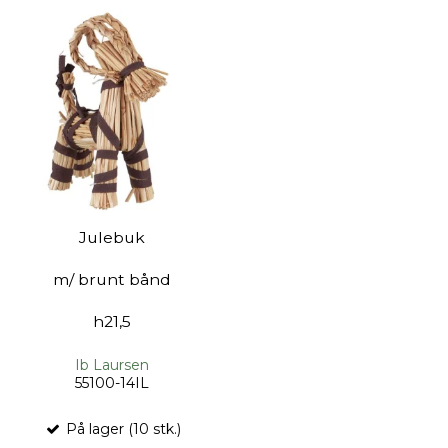
Julebuk
m/ brunt bånd
h21,5
Ib Laursen
55100-14IL
På lager (10 stk.)