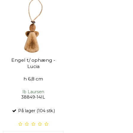
Engel t/ ophæng -
Lucia
h 6,8 cm
Ib Laursen
38849-14IL
På lager (104 stk.)