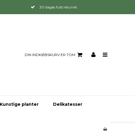
30 dages fuld returret
DIN INDKØBSKURV ER TOM
Kunstige planter
Delikatesser