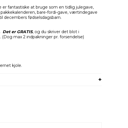
e er fantastiske at bruge som en tidlig julegave,
l pakkekalenderen, bare-fordi-gave, værtindegave
til decembers fødselsdagsbarn.
. Det er GRATIS
, og du skriver det blot i
. (Dog max 2 indpakninger pr. forsendelse)
ernet kjole.