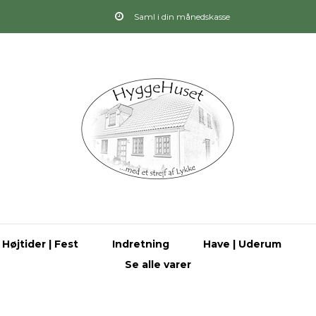
Saml i din månedskasse
Højtider | Fest
Indretning
Have | Uderum
Se alle varer