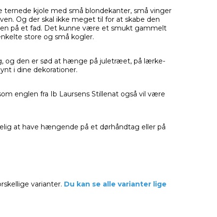
nde ternede kjole med små blondekanter, små vinger
aven. Og der skal ikke meget til for at skabe den
len på et fad. Det kunne være et smukt gammelt
nkelte store og små kogler.
g, og den er sød at hænge på juletræet, på lærke-
ynt i dine dekorationer.
m englen fra Ib Laursens Stillenat også vil være
gelig at have hængende på et dørhåndtag eller på
orskellige varianter.
Du kan se alle varianter lige