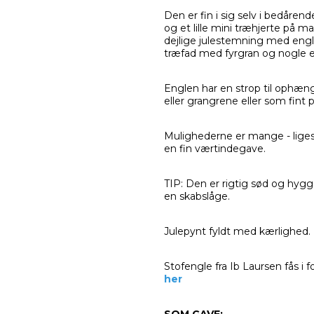
Den er fin i sig selv i bedåre
og et lille mini træhjerte på m
dejlige julestemning med eng
træfad med fyrgran og nogle e
Englen har en strop til ophæn
eller grangrene eller som fint p
Mulighederne er mange - ligeso
en fin værtindegave.
TIP: Den er rigtig sød og hyg
en skabslåge.
Julepynt fyldt med kærlighed.
Stofengle fra Ib Laursen fås i f
her