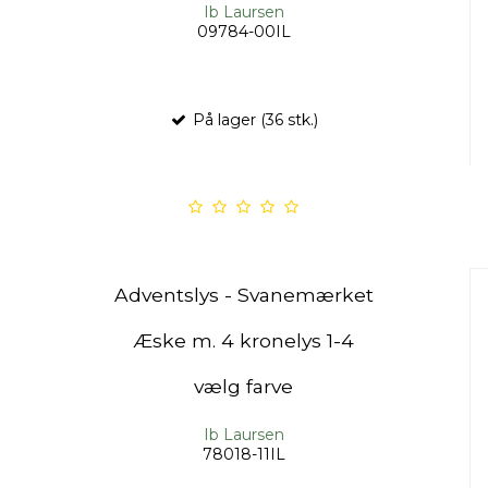
Ib Laursen
09784-00IL
På lager (36 stk.)
Adventslys - Svanemærket
Æske m. 4 kronelys 1-4
vælg farve
Ib Laursen
78018-11IL