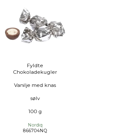
Fyldte
Chokoladekugler
Vanilje med knas
sølv
100 g
Nordiq
866704NQ