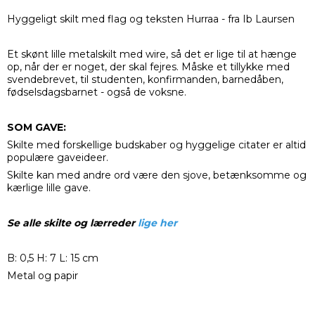
Hyggeligt skilt med flag og teksten Hurraa - fra Ib Laursen
Et skønt lille metalskilt med wire, så det er lige til at hænge
op, når der er noget, der skal fejres. Måske et tillykke med
svendebrevet, til studenten, konfirmanden, barnedåben,
fødselsdagsbarnet - også de voksne.
SOM GAVE:
Skilte med forskellige budskaber og hyggelige citater er altid
populære gaveideer.
Skilte kan med andre ord være den sjove, betænksomme og
kærlige lille gave.
Se alle skilte og lærreder
lige her
B: 0,5 H: 7 L: 15 cm
Metal og papir