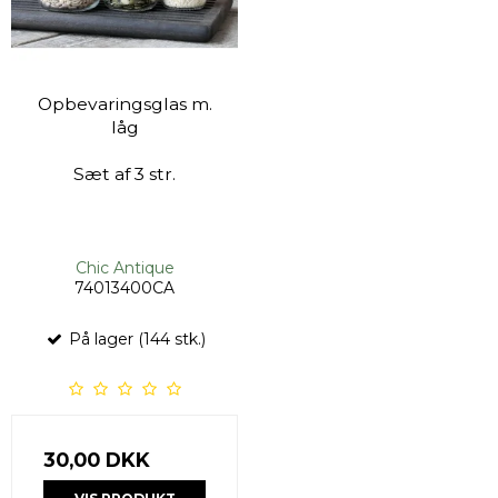
Opbevaringsglas m.
låg
Sæt af 3 str.
Chic Antique
74013400CA
På lager (144 stk.)
30,00 DKK