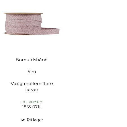
Bomuldsbånd
5 m
Vælg mellem flere
farver
Ib Laursen
1853-07IL
På lager