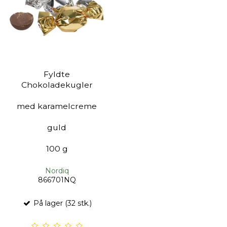
Fyldte
Chokoladekugler
med karamelcreme
guld
100 g
Nordiq
866701NQ
På lager (32 stk.)