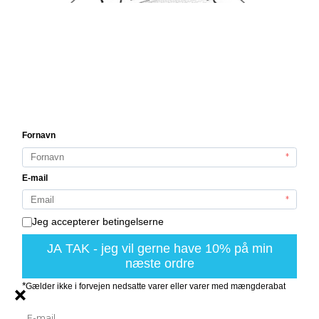
Deko Florale
Deluxe Homeart
Diederich
Diverse /Live
Se mere
Information
Månedskasse
Fragt og levering
Handelsbetingelser
Cookies
Fortrydelsesformular
Nyhedstilmelding