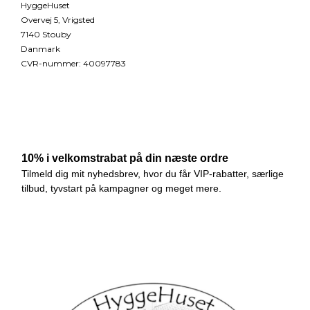
HyggeHuset
Overvej 5, Vrigsted
7140 Stouby
Danmark
CVR-nummer
:
40097783
Telefonnr.
:
30119922
E-mail
:
susanne@hyggehuset.dk
Sitemap
Mærker
2HAVE
A2 Living
Aalborg Chokoladen
Bramming Nisser / Pobra
Bruuns Chokolade
Chic Antique