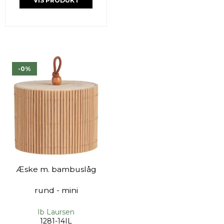
VIS PRODUKT
-0%
Æske m. bambuslåg
rund - mini
Ib Laursen
1281-14IL