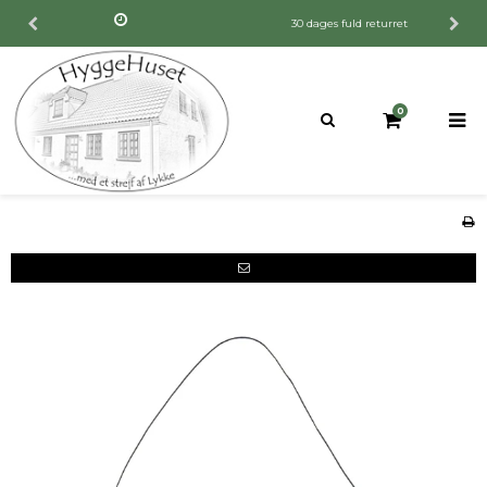
30 dages fuld returret
0