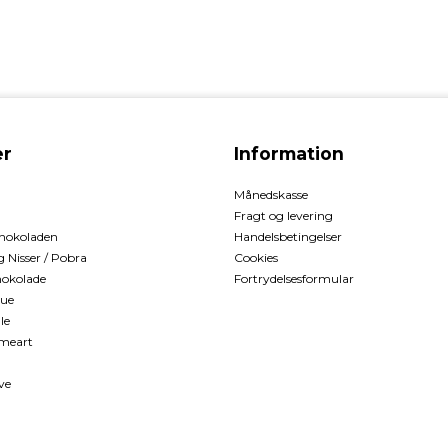
r
Information
Månedskasse
Fragt og levering
hokoladen
Handelsbetingelser
Nisser / Pobra
Cookies
okolade
Fortrydelsesformular
que
le
meart
ve