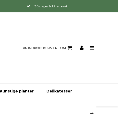
30 dages fuld returret
DIN INDKØBSKURV ER TOM
Kunstige planter
Delikatesser