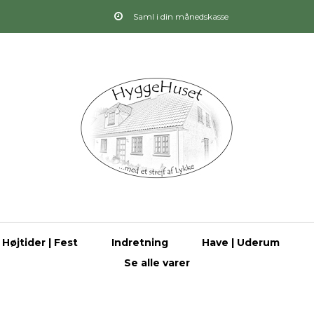
Saml i din månedskasse
Højtider | Fest
Indretning
Have | Uderum
Se alle varer