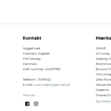
Kontakt
Mærke
HyggeHuset
2HAVE
Overvej 5, Vrigsted
A2 Living
7140 Stouby
Aalborg C
Danmark
Bramming 
CVR-nummer
:
40097783
Bruuns Ch
Chic Anti
Telefonnr.
:
30119922
Deko Flora
E-mail
:
susanne@hyggehuset.dk
Deluxe Ho
Diederich
Sitemap
Diverse /Li
Se mere