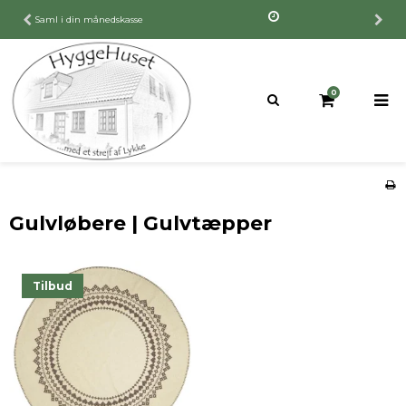
Saml i din månedskasse
0
Gulvløbere | Gulvtæpper
Tilbud