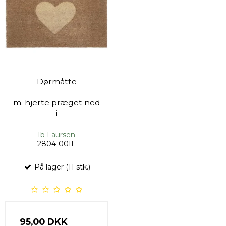
Dørmåtte
m. hjerte præget ned
i
Ib Laursen
2804-00IL
På lager (11 stk.)
95,00 DKK