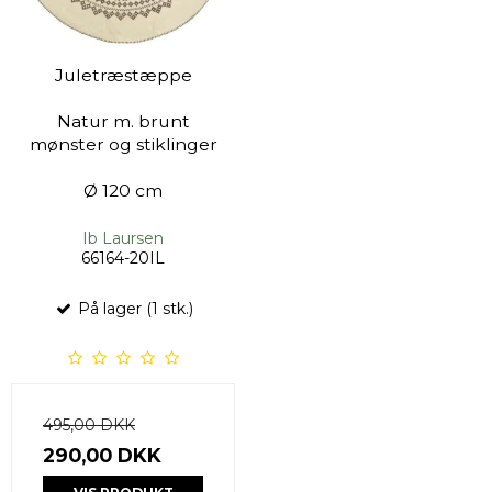
Juletræstæppe
Natur m. brunt
mønster og stiklinger
Ø 120 cm
Ib Laursen
66164-20IL
På lager (1 stk.)
495,00 DKK
290,00 DKK