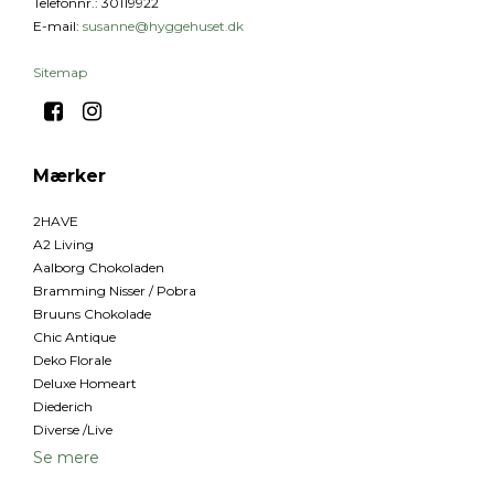
Telefonnr.
:
30119922
E-mail
:
susanne@hyggehuset.dk
Sitemap
Mærker
2HAVE
A2 Living
Aalborg Chokoladen
Bramming Nisser / Pobra
Bruuns Chokolade
Chic Antique
Deko Florale
Deluxe Homeart
Diederich
Diverse /Live
Se mere