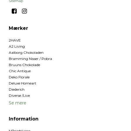
Sitemap
Mærker
2HAVE
A2 Living
Aalborg Chokoladen
Bramming Nisser / Pobra
Bruuns Chokolade
Chic Antique
Deko Florale
Deluxe Homeart
Diederich
Diverse /Live
Se mere
Information
Månedskasse