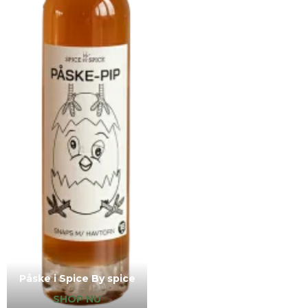
Påske i Spice By spice
SHOP NU