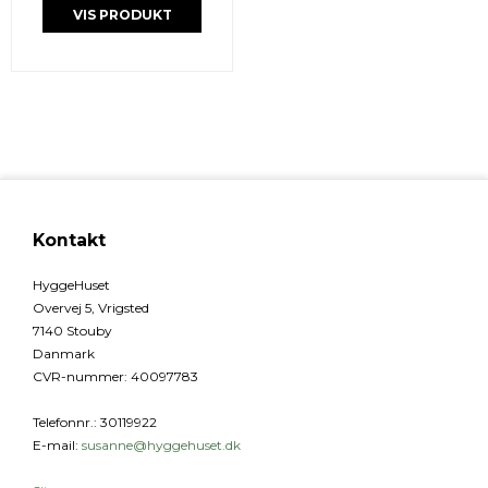
VIS PRODUKT
Kontakt
HyggeHuset
Overvej 5, Vrigsted
7140 Stouby
Danmark
CVR-nummer
:
40097783
Telefonnr.
:
30119922
E-mail
:
susanne@hyggehuset.dk