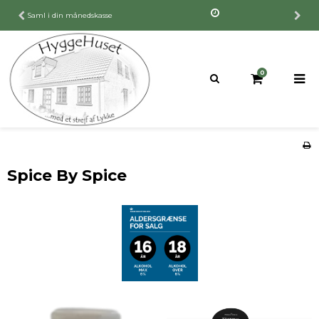
30 dages fuld returret
0
Spice By Spice