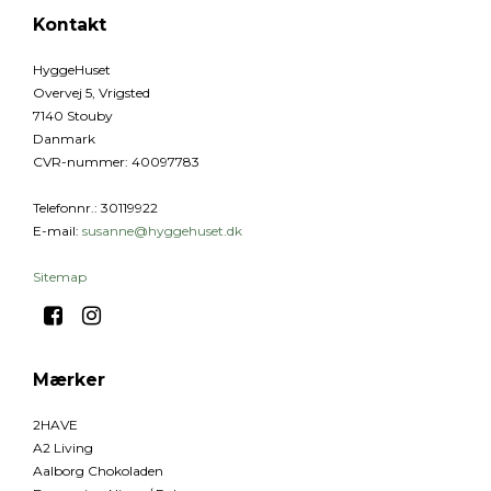
Kontakt
HyggeHuset
Overvej 5, Vrigsted
7140 Stouby
Danmark
CVR-nummer
:
40097783
Telefonnr.
:
30119922
E-mail
:
susanne@hyggehuset.dk
Sitemap
Mærker
2HAVE
A2 Living
Aalborg Chokoladen