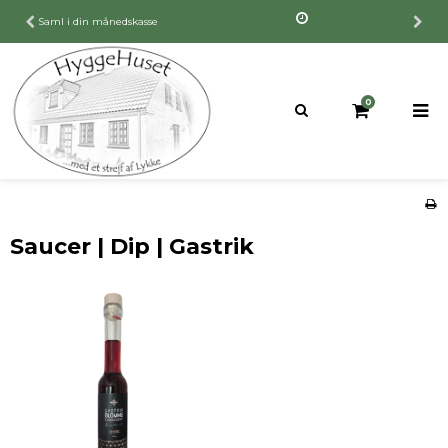
Saml i din månedskasse
0
Saucer | Dip | Gastrik